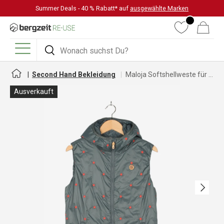
Summer Deals - 40 % Rabatt* auf
ausgewählte Marken
DIREKT ZUM INHALT
Wunschliste
Warenkorb
Suchen
Suchen
Menü
Second Hand Bekleidung
Maloja Softshellweste für Damen
Ausverkauft
Nächste