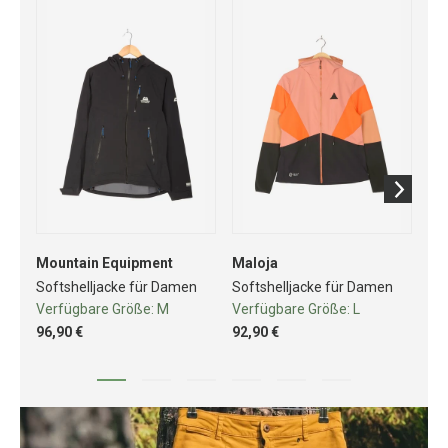
Mountain Equipment
Maloja
Go
Softshelljacke für Damen
Softshelljacke für Damen
Fa
Verfügbare Größe:
M
Verfügbare Größe:
L
Ve
96,90 €
92,90 €
10