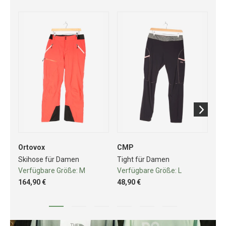
Ortovox
CMP
Ar
Skihose für Damen
Tight für Damen
Wa
Verfügbare Größe:
M
Verfügbare Größe:
L
Ve
164,90 €
48,90 €
64