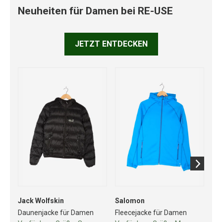
Neuheiten für Damen bei RE-USE
JETZT ENTDECKEN
Jack Wolfskin
Salomon
Sc
Daunenjacke für Damen
Fleecejacke für Damen
Re