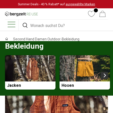
Summer Deals - 40 % Rabatt* auf
ausgewählte Marken
DIREKT ZUM INHALT
Wunschliste
Warenkorb
Suchen
Suchen
Menü
Second Hand Damen Outdoor-Bekleidung
Bekleidung
Jacken
Hosen