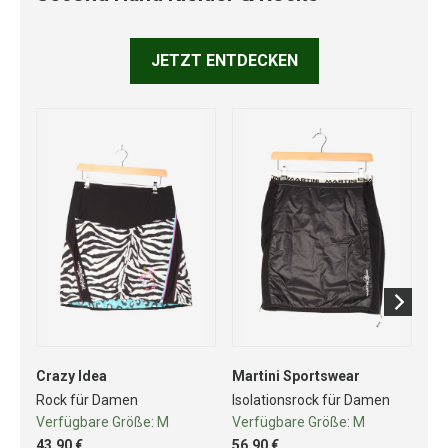
JETZT ENTDECKEN
Crazy Idea
Martini Sportswear
Pa
Rock für Damen
Isolationsrock für Damen
Ro
Verfügbare Größe:
M
Verfügbare Größe:
M
Ve
43,90 €
56,90 €
41