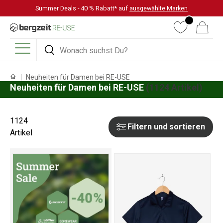
Summer Deals - 40 % Rabatt* auf
ausgewählte Marken
DIREKT ZUM INHALT
Wunschliste
Warenkorb
Suchen
Suchen
Menü
Neuheiten für Damen bei RE-USE
Neuheiten für Damen bei RE-USE
(1124 Artikel)
1124
Filtern und sortieren
Artikel