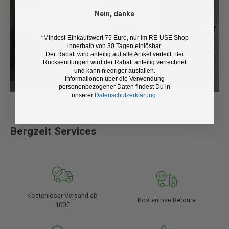
Pflegeanleitungen
Nein, danke
Tipps & Tricks
*Mindest-Einkaufswert 75 Euro, nur im RE-USE Shop
innerhalb von 30 Tagen einlösbar.
Der Rabatt wird anteilig auf alle Artikel verteilt. Bei
Rücksendungen wird der Rabatt anteilig verrechnet
PFLEGETIPPS ERHALTEN
und kann niedriger ausfallen.
Informationen über die Verwendung
personenbezogener Daten findest Du in
unserer
Datenschutzerklärung
.
Bergzeit Services
Kostenloser Versand ab
Kostenlose Retoure
100€