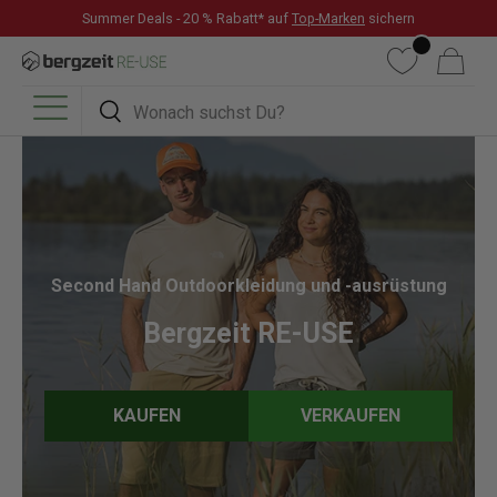
Summer Deals - 20 % Rabatt* auf
Top-Marken
sichern
DIREKT ZUM INHALT
Wunschliste
Warenkorb
Suchen
Suchen
Menü
Second Hand Outdoorkleidung und -ausrüstung
Bergzeit RE-USE
KAUFEN
VERKAUFEN