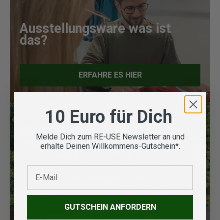
Ausstellungsware was ist
das?
ERFAHRE ES HIER
10 Euro für Dich
RE-USE eine
Melde Dich zum RE-USE Newsletter an und
Herzensangelegenheit
erhalte Deinen Willkommens-Gutschein*.
E-Mail
ENTDECKE DIE STORY
GUTSCHEIN ANFORDERN