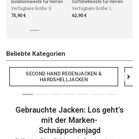
Isolationsweste für Herren
Softshellweste für Herren
Is
Verfügbare Größe:
S
Verfügbare Größe:
L
Ve
75,90 €
62,90 €
89
Beliebte Kategorien
SECOND HAND REGENJACKEN &
>
HARDSHELLJACKEN
Gebrauchte Jacken: Los geht’s
mit der Marken-
Schnäppchenjagd