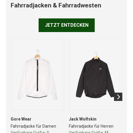
Fahrradjacken & Fahrradwesten
JETZT ENTDECKEN
Gore Wear
Jack Wolfskin
Go
Fahrradjacke für Damen
Fahrradjacke für Herren
Fa
Verfügbare Größe:
S
Verfügbare Größe:
M
Ve