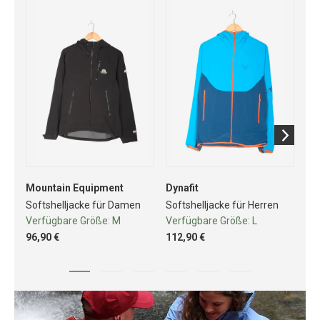
Mountain Equipment
Dynafit
Dyn
Softshelljacke für Damen
Softshelljacke für Herren
Fle
Verfügbare Größe:
M
Verfügbare Größe:
L
Ve
96,90 €
112,90 €
76