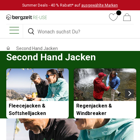
Summer Deals - 40 % Rabatt* auf
ausgewählte Marken
DIREKT ZUM INHALT
Wunschliste
Warenkorb
Suchen
Suchen
Menü
Second Hand Jacken
Second Hand Jacken
Fleecejacken &
Regenjacken &
Softshelljacken
Windbreaker