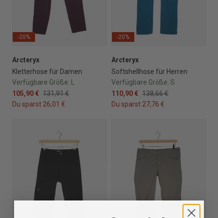
-20%
-20%
Arcteryx
Arcteryx
Kletterhose für Damen
Softshellhose für Herren
Verfügbare Größe:
L
Verfügbare Größe:
S
105,90 €
131,91 €
110,90 €
138,66 €
Du sparst 26,01 €
Du sparst 27,76 €