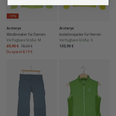
-10%
Arcteryx
Arcteryx
Windbreaker für Damen
Isolationsjacke für Herren
Verfügbare Größe:
M
Verfügbare Größe:
S
69,90 €
78,09 €
130,90 €
Du sparst 8,19 €