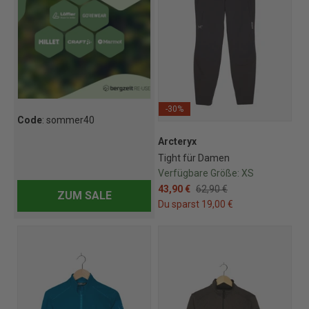
-30%
Code
: sommer40
Arcteryx
Tight für Damen
Verfügbare Größe:
XS
43,90 €
62,90 €
ZUM SALE
Du sparst 19,00 €