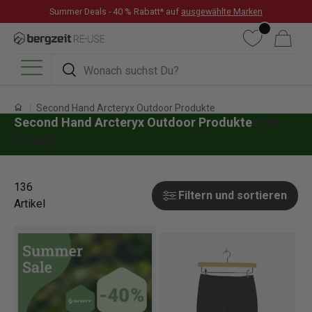
Summer Deals - 40 % Rabatt* auf
ausgewählte Marken
DIREKT ZUM INHALT
Wunschliste
Warenkorb
Suchen
Suchen
Menü
Second Hand Arcteryx Outdoor Produkte
Second Hand Arcteryx Outdoor Produkte
(136
Artikel)
136
Filtern und sortieren
Artikel