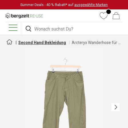
Summer Deals - 40 % Rabatt* auf
ausgewählte Marken
DIREKT ZUM INHALT
Wunschliste
Warenkorb
Suchen
Suchen
Menü
Second Hand Bekleidung
Arcteryx Wanderhose für Herren
Nächste