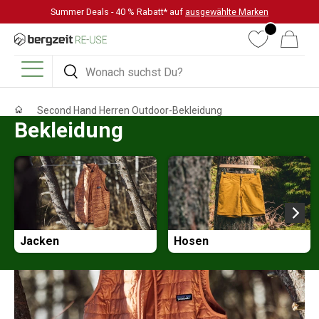
Summer Deals - 40 % Rabatt* auf
ausgewählte Marken
DIREKT ZUM INHALT
Wunschliste
Warenkorb
Suchen
Suchen
Menü
Second Hand Herren Outdoor-Bekleidung
Bekleidung
Jacken
Hosen