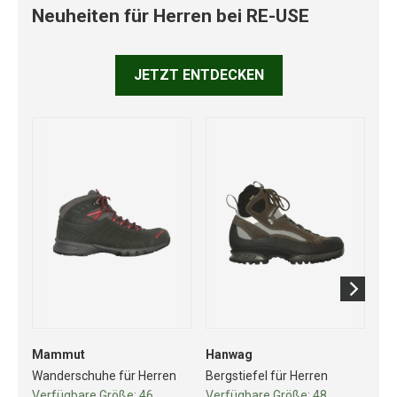
Neuheiten für Herren bei RE-USE
JETZT ENTDECKEN
Mammut
Hanwag
Sa
Wanderschuhe für Herren
Bergstiefel für Herren
Wa
Verfügbare Größe:
46
Verfügbare Größe:
48
Ve