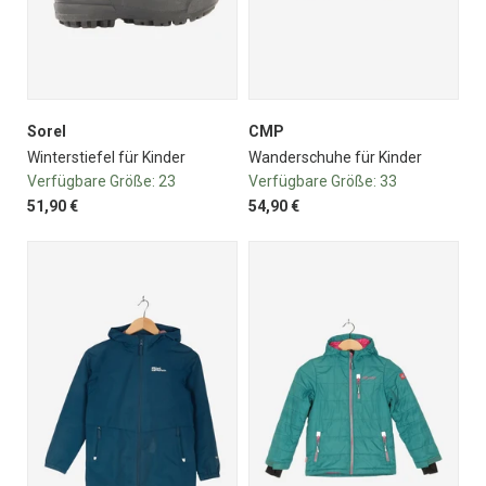
Sorel
CMP
Winterstiefel für Kinder
Wanderschuhe für Kinder
Verfügbare Größe:
23
Verfügbare Größe:
33
51,90 €
54,90 €