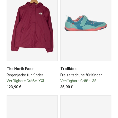
The North Face
Trollkids
Regenjacke für Kinder
Freizeitschuhe für Kinder
Verfügbare Größe:
XXL
Verfügbare Größe:
38
123,90 €
35,90 €