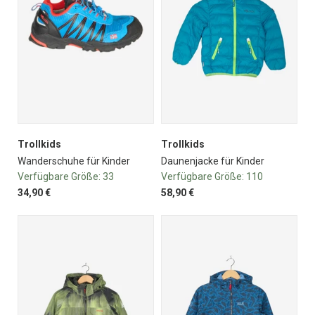
Trollkids
Trollkids
Wanderschuhe für Kinder
Daunenjacke für Kinder
Verfügbare Größe:
33
Verfügbare Größe:
110
34,90 €
58,90 €