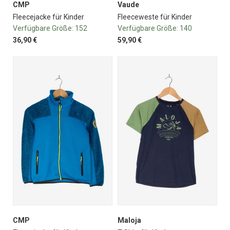
CMP
Vaude
Fleecejacke für Kinder
Fleeceweste für Kinder
Verfügbare Größe:
152
Verfügbare Größe:
140
36,90 €
59,90 €
CMP
Maloja