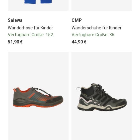
Salewa
CMP
Wanderhose für Kinder
Wanderschuhe für Kinder
Verfügbare Größe:
152
Verfügbare Größe:
36
51,90 €
44,90 €