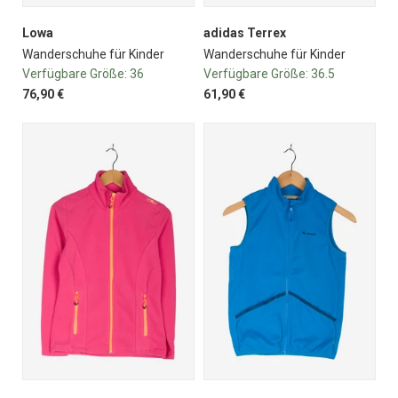
Lowa
adidas Terrex
Wanderschuhe für Kinder
Wanderschuhe für Kinder
Verfügbare Größe:
36
Verfügbare Größe:
36.5
76,90 €
61,90 €