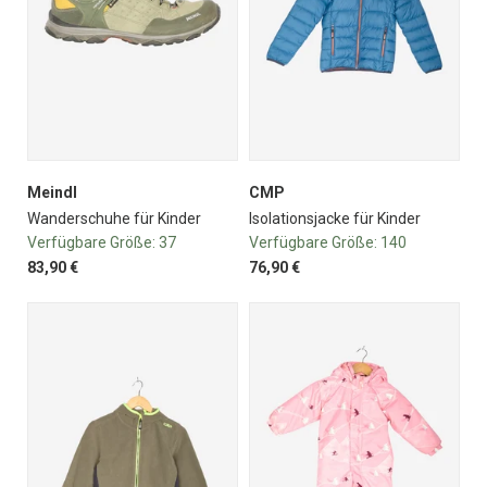
Meindl
CMP
Wanderschuhe für Kinder
Isolationsjacke für Kinder
Verfügbare Größe:
37
Verfügbare Größe:
140
83,90 €
76,90 €