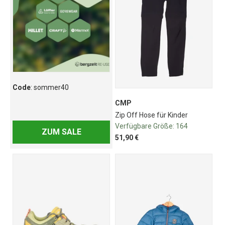
Code
: sommer40
CMP
Zip Off Hose für Kinder
Verfügbare Größe:
164
ZUM SALE
51,90 €