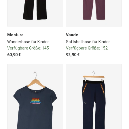
Montura
Vaude
Wanderhose für Kinder
Softshellhose für Kinder
Verfügbare Größe:
145
Verfügbare Größe:
152
60,90 €
92,90 €