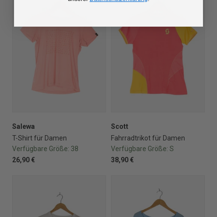
Salewa
Scott
T-Shirt für Damen
Fahrradtrikot für Damen
Verfügbare Größe:
38
Verfügbare Größe:
S
26,90 €
38,90 €