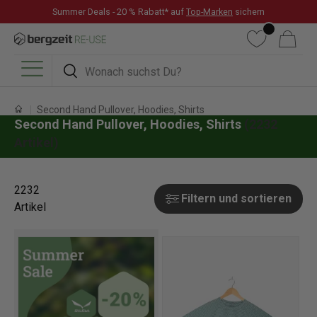
Summer Deals - 20 % Rabatt* auf
Top-Marken
sichern
DIREKT ZUM INHALT
Wunschliste
Warenkorb
Suchen
Suchen
Menü
Second Hand Pullover, Hoodies, Shirts
Second Hand Pullover, Hoodies, Shirts
(2232
Artikel)
2232
Filtern und sortieren
Artikel