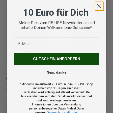
10 Euro für Dich
Melde Dich zum RE-USE Newsletter an und
erhalte Deinen Willkommens-Gutschein*.
E-Mail
GUTSCHEIN ANFORDERN
Nein, danke
Arcteryx
Patagonia
Pullover für Herren
T-Shirt für Damen
*Mindest-Einkaufswert 75 Euro, nur im RE-USE Shop
Verfügbare Größe:
L
Verfügbare Größe:
L
innerhalb von 30 Tagen einlösbar.
55,90 €
28,90 €
Der Rabatt wird anteilig auf alle Artikel verteilt. Bei
Rücksendungen wird der Rabatt anteilig verrechnet
und kann niedriger ausfallen.
Informationen über die Verwendung
personenbezogener Daten findest Du in
unserer
Datenschutzerklärung
.