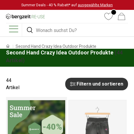
Summer Deals - 40 % Rabatt* auf
ausgewählte Marken
DIREKT ZUM INHALT
Wunschliste
Warenkorb
Suchen
Suchen
Menü
Second Hand Crazy Idea Outdoor Produkte
Second Hand Crazy Idea Outdoor Produkte
(44
Artikel)
44
Filtern und sortieren
Artikel