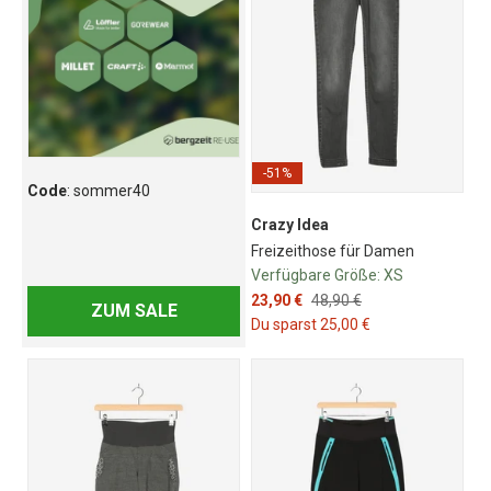
-51%
Code
: sommer40
Crazy Idea
Freizeithose für Damen
Verfügbare Größe:
XS
23,90 €
48,90 €
ZUM SALE
Du sparst 25,00 €