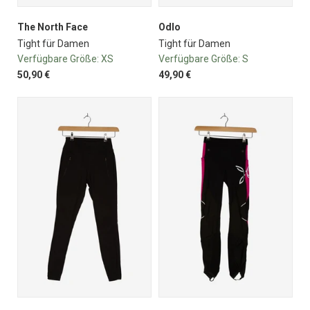
The North Face
Odlo
Tight für Damen
Tight für Damen
Verfügbare Größe:
XS
Verfügbare Größe:
S
50,90 €
49,90 €