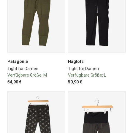
Patagonia
Haglöfs
Tight für Damen
Tight für Damen
Verfügbare Größe:
M
Verfügbare Größe:
L
54,90 €
50,90 €