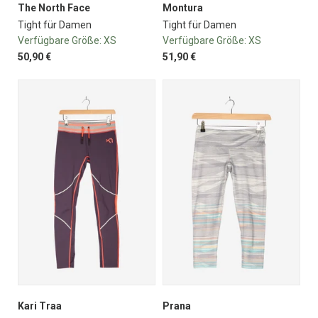
The North Face
Montura
Tight für Damen
Tight für Damen
Verfügbare Größe:
XS
Verfügbare Größe:
XS
50,90 €
51,90 €
Kari Traa
Prana