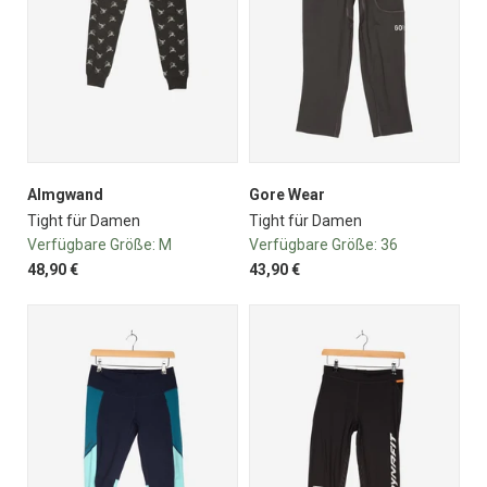
Almgwand
Gore Wear
Tight für Damen
Tight für Damen
Verfügbare Größe:
M
Verfügbare Größe:
36
48,90 €
43,90 €