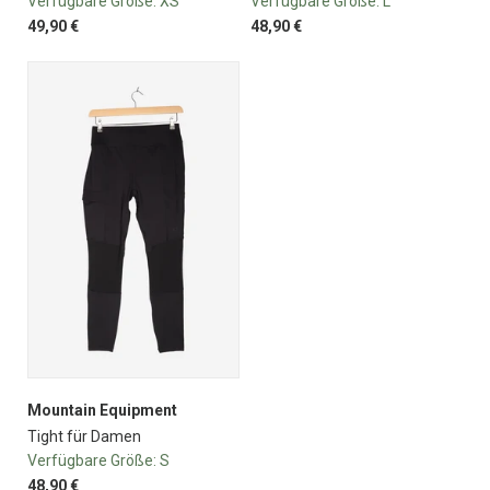
Verfügbare Größe:
XS
Verfügbare Größe:
L
49,90 €
48,90 €
Mountain Equipment
Tight für Damen
Verfügbare Größe:
S
48,90 €