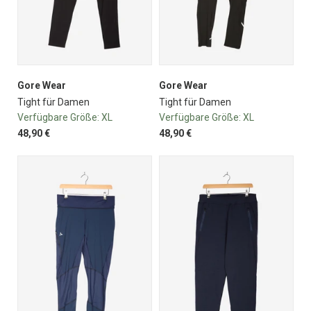
Gore Wear
Gore Wear
Tight für Damen
Tight für Damen
Verfügbare Größe:
XL
Verfügbare Größe:
XL
48,90 €
48,90 €