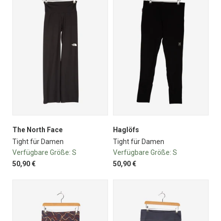
The North Face
Haglöfs
Tight für Damen
Tight für Damen
Verfügbare Größe:
S
Verfügbare Größe:
S
50,90 €
50,90 €