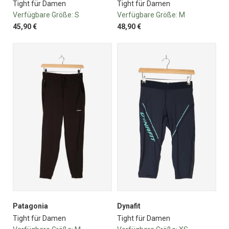
Tight für Damen
Tight für Damen
Verfügbare Größe:
S
Verfügbare Größe:
M
45,90 €
48,90 €
Patagonia
Dynafit
Tight für Damen
Tight für Damen