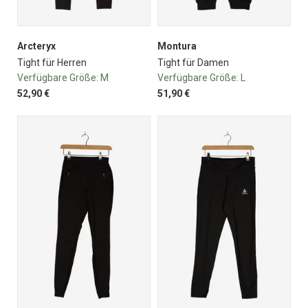
Arcteryx
Montura
Tight für Herren
Tight für Damen
Verfügbare Größe:
M
Verfügbare Größe:
L
52,90 €
51,90 €