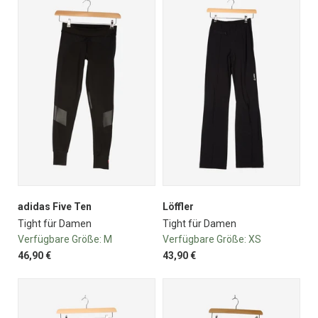
adidas Five Ten
Löffler
Tight für Damen
Tight für Damen
Verfügbare Größe:
M
Verfügbare Größe:
XS
46,90 €
43,90 €