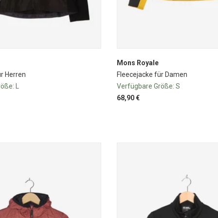
Mons Royale
ür Herren
Fleecejacke für Damen
röße:
L
Verfügbare Größe:
S
68,90 €