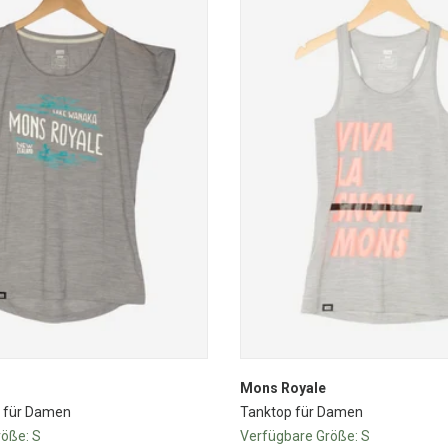
Mons Royale
o für Damen
Tanktop für Damen
röße:
S
Verfügbare Größe:
S