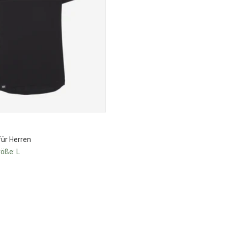
für Herren
röße:
L