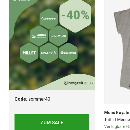
Code
: sommer40
Mons Royale
T-Shirt Merin
ZUM SALE
Verfügbare G