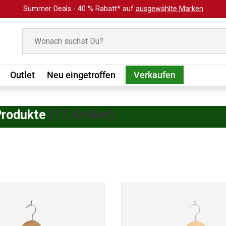
Summer Deals - 40 % Rabatt* auf
ausgewählte Marken
Suchen
Outlet
Neu eingetroffen
Verkaufen
Produkte
(17 Artikel)