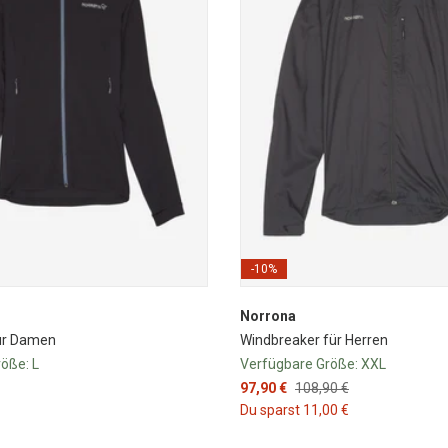
-10%
Norrona
für Damen
Windbreaker für Herren
röße:
L
Verfügbare Größe:
XXL
97,90 €
108,90 €
Du sparst 11,00 €