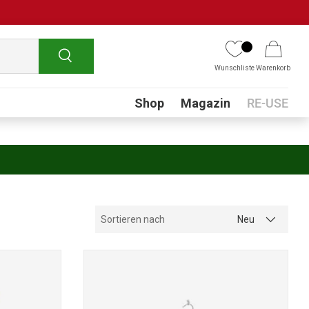
Suchen
Wunschliste
Warenkorb
Submenu
Shop
Magazin
RE-USE
Sortieren nach
Neu