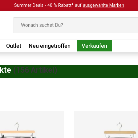
Summer Deals - 40 % Rabatt* auf
ausgewählte Marken
Suchen
Outlet
Neu eingetroffen
Verkaufen
kte
(156 Artikel)