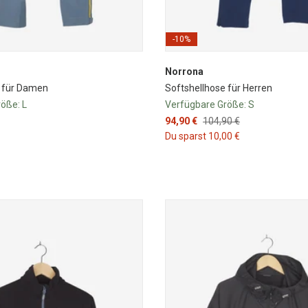
-10%
Norrona
e für Damen
Softshellhose für Herren
röße:
L
Verfügbare Größe:
S
94,90 €
104,90 €
Du sparst 10,00 €