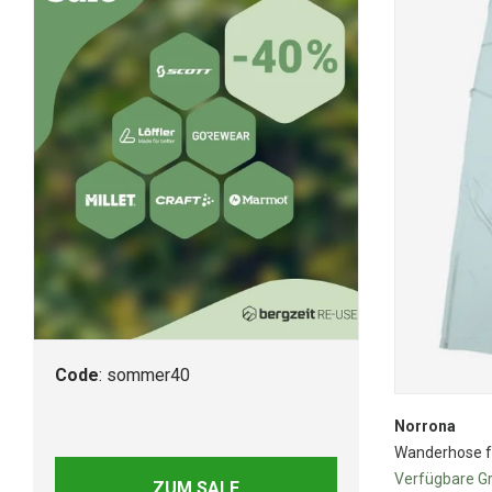
Code
: sommer40
Norrona
Wanderhose 
Verfügbare G
ZUM SALE