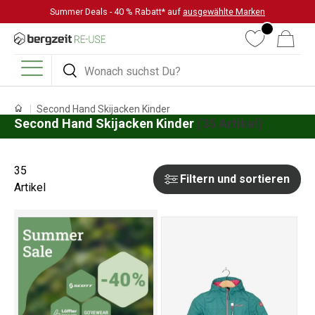
Summer Deals - 40 % Rabatt* auf
ausgewählte Marken
DIREKT ZUM INHALT
Wunschliste
Warenkorb
Suchen
Suchen
Menü
Second Hand Skijacken Kinder
Second Hand Skijacken Kinder
(35 Artikel)
35
Filtern und sortieren
Artikel