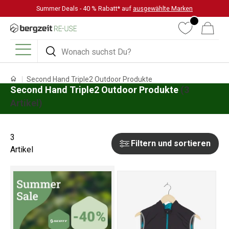
Summer Deals - 40 % Rabatt* auf
ausgewählte Marken
DIREKT ZUM INHALT
Wunschliste
Warenkorb
Suchen
Suchen
Menü
Second Hand Triple2 Outdoor Produkte
Second Hand Triple2 Outdoor Produkte
(3
Artikel)
3
Filtern und sortieren
Artikel