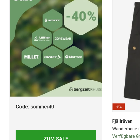
Code
: sommer40
-9%
Fjällräven
Wanderhose f
Verfügbare G
ZUM SALE