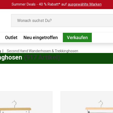
Summer Deals - 40 % Rabatt* auf
ausgewählte Marken
Suchen
Outlet
Neu eingetroffen
Verkaufen
n
Second Hand Wanderhosen & Trekkinghosen
nghosen
(917 Artikel)