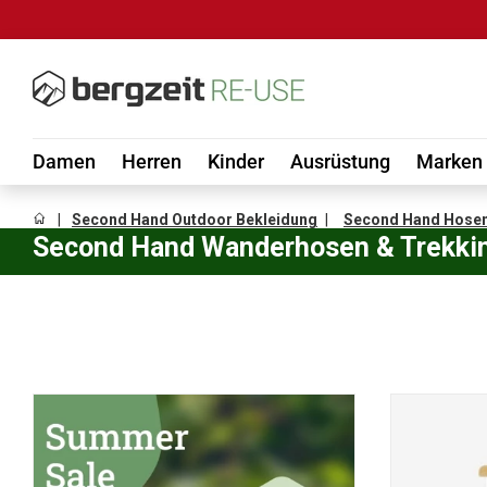
DIREKT ZUM INHALT
Damen
Herren
Kinder
Ausrüstung
Marken
Second Hand Outdoor Bekleidung
Second Hand Hose
Second Hand Wanderhosen & Trekki