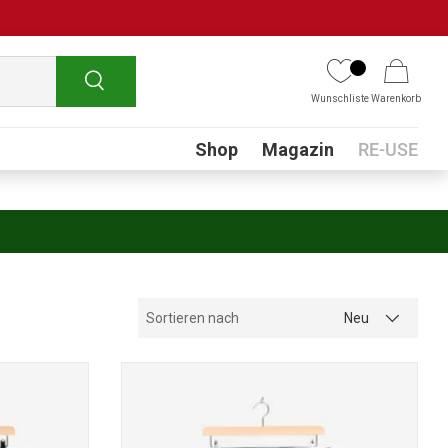
Suchen
Wunschliste
Warenkorb
Submenu
Shop
Magazin
RE-USE
Sortieren nach
Neu