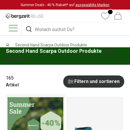
Summer Deals - 40 % Rabatt* auf
ausgewählte Marken
DIREKT ZUM INHALT
Wunschliste
Warenkorb
Suchen
Suchen
Menü
Second Hand Scarpa Outdoor Produkte
Second Hand Scarpa Outdoor Produkte
(165
Artikel)
165
Filtern und sortieren
Artikel