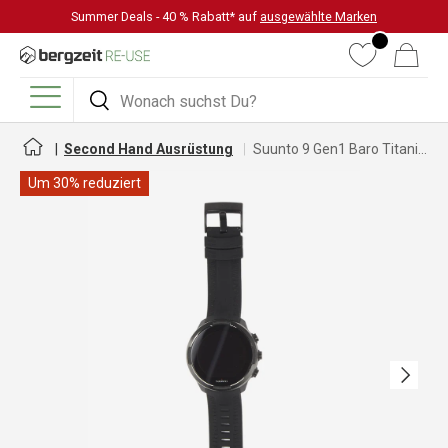
Summer Deals - 40 % Rabatt* auf
ausgewählte Marken
DIREKT ZUM INHALT
Wunschliste
Warenkorb
Suchen
Suchen
Menü
Second Hand Ausrüstung
Suunto 9 Gen1 Baro Titanium Horloge GPS Uhr
Um 30% reduziert
Nächste