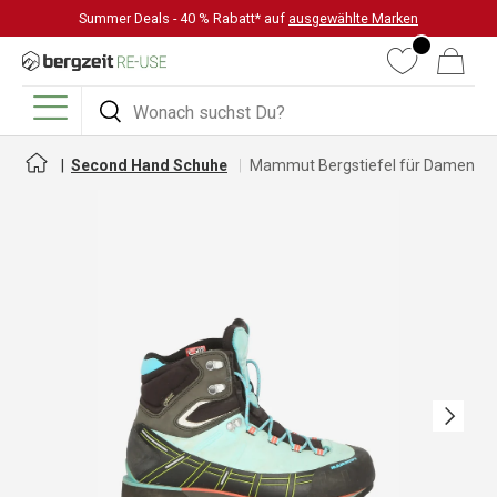
Summer Deals - 40 % Rabatt* auf
ausgewählte Marken
DIREKT ZUM INHALT
Wunschliste
Warenkorb
Suchen
Suchen
Menü
Second Hand Schuhe
Mammut Bergstiefel für Damen
Nächste