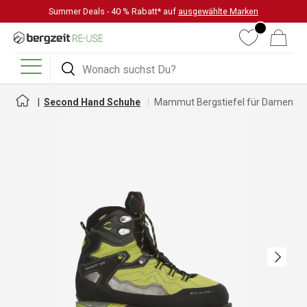
Summer Deals - 40 % Rabatt* auf
ausgewählte Marken
DIREKT ZUM INHALT
Wunschliste
Warenkorb
Suchen
Suchen
Menü
Second Hand Schuhe
Mammut Bergstiefel für Damen
Nächste