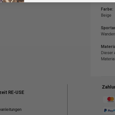
Farbe:
Beige
Sportar
Wander
Materia
Dieser 
Materi
Zahlu
zeit RE-USE
Zahlun
eanleitungen