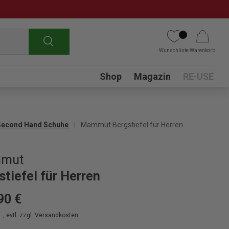
Suchen
Wunschliste
Warenkorb
Submenu
Shop
Magazin
RE-USE
Second Hand Schuhe
Mammut Bergstiefel für Herren
mut
stiefel für Herren
90 €
 , evtl. zzgl.
Versandkosten