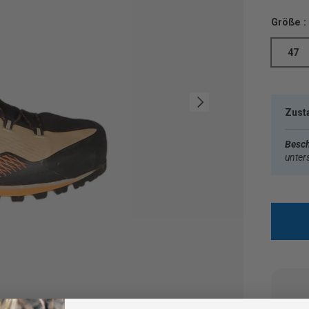
Größe :
47
Nächste
Zust
Besch
unter