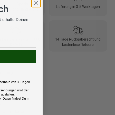
 Outdoor Spezialisten
ich
Lieferung in 3-5 Werktagen
fte Second Hand Artikel
 erhalte Deinen
nlose Lieferung ab 100 €
14 Tage Rückgaberecht und
(DE/AT)
kostenlose Retoure
eibung
nerhalb von 30 Tagen
Rücksendungen wird der
t
 ausfallen.
 Daten findest Du in
t:
efel für Herren