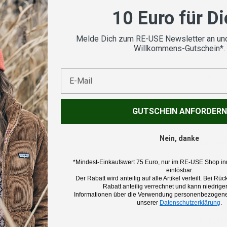
Vom
10 Euro für D
geprü
Melde Dich zum RE-USE Newsletter an und
Willkommens-Gutschein*.
E-Mail
Koste
nsicht laden
GUTSCHEIN ANFORDERN
Nein, danke
Beschr
*Mindest-Einkaufswert 75 Euro, nur im RE-USE Shop in
Marke:
einlösbar.
Der Rabatt wird anteilig auf alle Artikel verteilt. Bei 
Mammu
Rabatt anteilig verrechnet und kann niedriger
Informationen über die Verwendung personenbezogener
unserer
Datenschutzerklärung
.
Produk
Bergsti