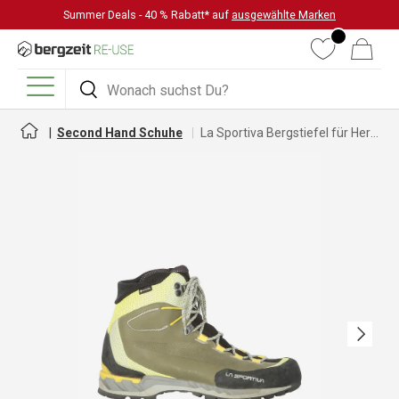
Summer Deals - 40 % Rabatt* auf
ausgewählte Marken
DIREKT ZUM INHALT
Wunschliste
Warenkorb
Suchen
Suchen
Menü
Second Hand Schuhe
La Sportiva Bergstiefel für Herren
Nächste