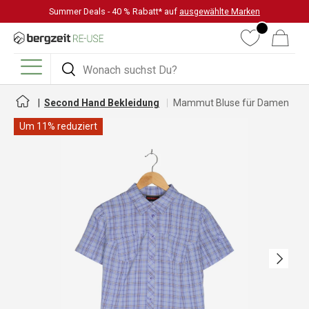
Summer Deals - 40 % Rabatt* auf
ausgewählte Marken
DIREKT ZUM INHALT
Wunschliste
Warenkorb
Suchen
Suchen
Menü
Second Hand Bekleidung
Mammut Bluse für Damen
Um 11% reduziert
Nächste