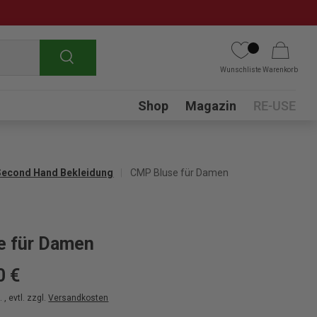
Suchen
Wunschliste
Warenkorb
Submenu
Shop
Magazin
RE-USE
Second Hand Bekleidung
CMP Bluse für Damen
e für Damen
0 €
 , evtl. zzgl.
Versandkosten