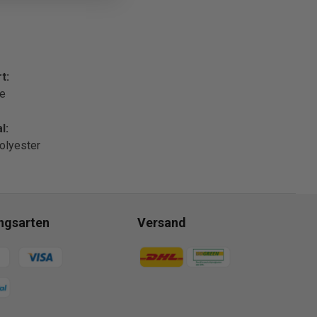
t:
le
l:
olyester
ngsarten
Versand
gsmethoden
Zahlungsmethoden