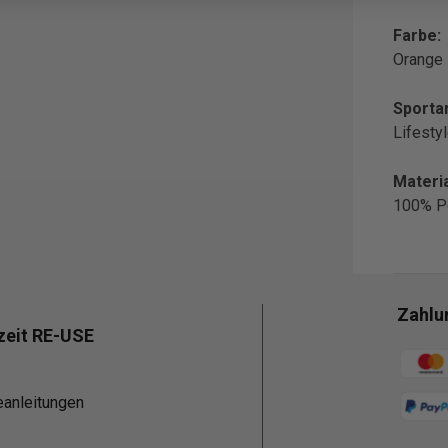
Farbe:
Orange
Sportar
Lifesty
Materia
100% P
Zahlu
zeit RE-USE
Zahlun
eanleitungen