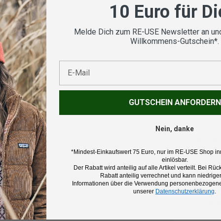
10 Euro für D
Vom
geprü
Melde Dich zum RE-USE Newsletter an und
Willkommens-Gutschein*.
E-Mail
Koste
GUTSCHEIN ANFORDERN
Nein, danke
Beschr
*Mindest-Einkaufswert 75 Euro, nur im RE-USE Shop in
einlösbar.
Marke:
Der Rabatt wird anteilig auf alle Artikel verteilt. Bei 
Rabatt anteilig verrechnet und kann niedriger
CMP
Informationen über die Verwendung personenbezogener
unserer
Datenschutzerklärung
.
Produk
Bluse f