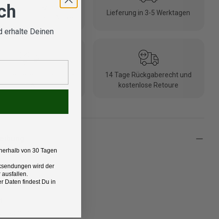
ich
 Outdoor Spezialisten
Lieferung in 3-5 Werktagen
fte Second Hand Artikel
 erhalte Deinen
nlose Lieferung ab 100 €
14 Tage Rückgaberecht und
(DE/AT)
kostenlose Retoure
eibung
nerhalb von 30 Tagen
Rücksendungen wird der
 ausfallen.
 Daten findest Du in
t:
ür Damen