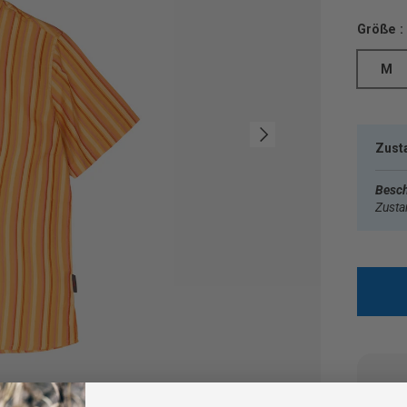
Größe :
M
Nächste
Zust
Besch
Zust