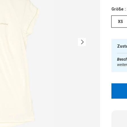
Größe :
XS
Nächste
Zust
Besch
weite