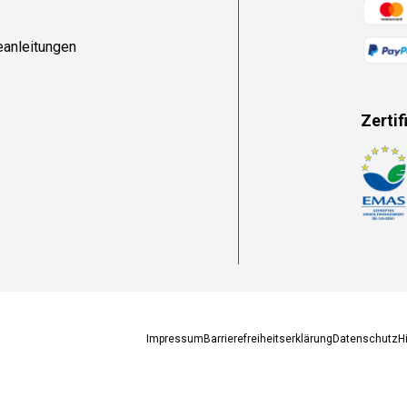
Zahlun
eanleitungen
Zertif
Zahlun
Impressum
Barrierefreiheitserklärung
Datenschutz
H