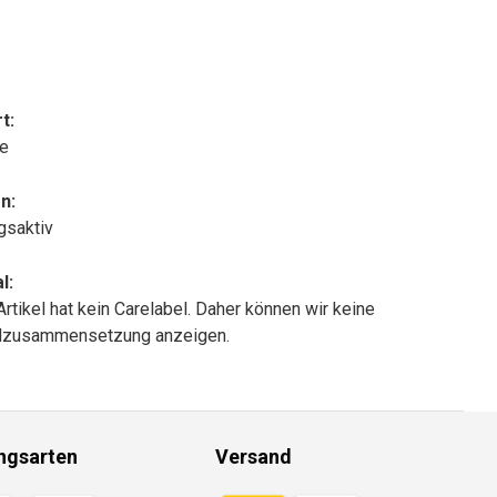
t:
le
n:
gsaktiv
l:
Artikel hat kein Carelabel. Daher können wir keine
alzusammensetzung anzeigen.
ngsarten
Versand