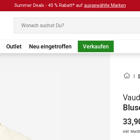
Summer Deals - 40 % Rabatt* auf
ausgewählte Marken
Suchen
Outlet
Neu eingetroffen
Verkaufen
Vau
Blus
33,9
inkl. MwSt.