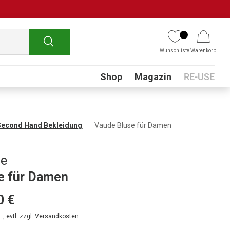
Suchen
Wunschliste
Warenkorb
Submenu
Shop
Magazin
RE-USE
Second Hand Bekleidung
Vaude Bluse für Damen
de
e für Damen
0 €
 , evtl. zzgl.
Versandkosten