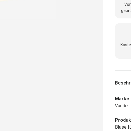
Vom
geprü
Koste
Beschr
Marke:
Vaude
Produk
Bluse f