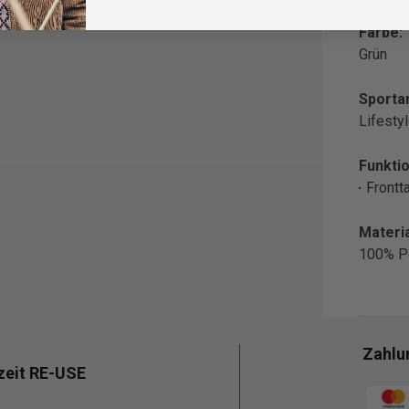
Farbe:
Grün
Sportar
Lifesty
Funktio
Frontt
Materia
100% P
Zahlu
zeit RE-USE
Zahlun