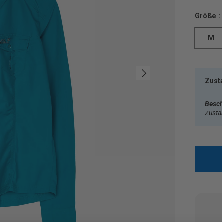
Größe :
M
Nächste
Zust
Besch
Zust