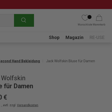
Suchen
Wunschliste
Warenkorb
Submenu
Shop
Magazin
RE-USE
Second Hand Bekleidung
Jack Wolfskin Bluse für Damen
 Wolfskin
e für Damen
0 €
 , evtl. zzgl.
Versandkosten