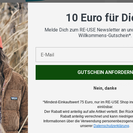
Vom
geprü
10 Euro für D
Melde Dich zum RE-USE Newsletter an und
Willkommens-Gutschein*.
Koste
E-Mail
GUTSCHEIN ANFORDERN
Beschr
Nein, danke
Marke:
*Mindest-Einkaufswert 75 Euro, nur im RE-USE Shop in
Jack Wo
einlösbar.
Der Rabatt wird anteilig auf alle Artikel verteilt. Bei 
Rabatt anteilig verrechnet und kann niedriger
Informationen über die Verwendung personenbezogener
Produk
unserer
Datenschutzerklärung
.
Bluse f