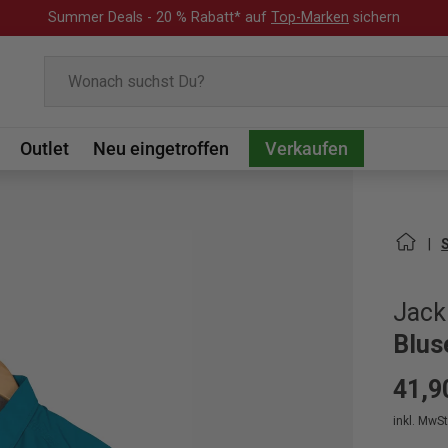
Summer Deals - 20 % Rabatt* auf
Top-Marken
sichern
Suchen
Outlet
Neu eingetroffen
Verkaufen
Jack
Blus
41,9
inkl. MwSt.