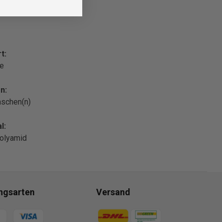
t:
le
n:
aschen(n)
l:
olyamid
ngsarten
Versand
gsmethoden
Zahlungsmethoden