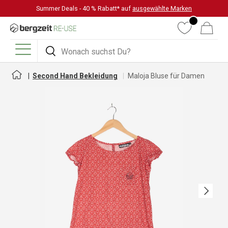
Summer Deals - 40 % Rabatt* auf
ausgewählte Marken
DIREKT ZUM INHALT
Wunschliste
Warenkorb
Suchen
Suchen
Menü
Second Hand Bekleidung
Maloja Bluse für Damen
Nächste