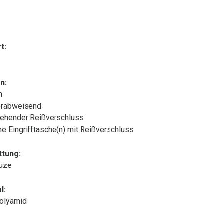
t:
n:
n
rabweisend
ehender Reißverschluss
che Eingrifftasche(n) mit Reißverschluss
ttung:
puze
l:
olyamid