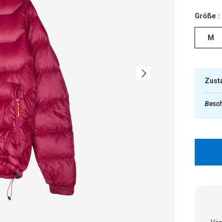
Größe :
M
Nächste
Zust
Besch