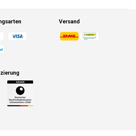
ngsarten
Versand
gsmethoden
Zahlungsmethoden
izierung
gsmethoden