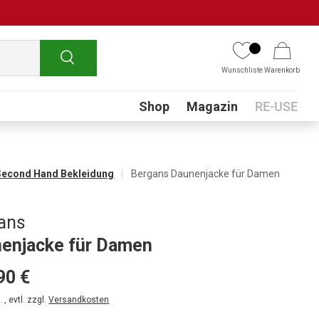
Suchen
Wunschliste
Warenkorb
Submenu
Shop
Magazin
RE-USE
Second Hand Bekleidung
Bergans Daunenjacke für Damen
ans
enjacke für Damen
90 €
 , evtl. zzgl.
Versandkosten