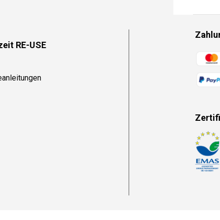
Zahlu
zeit RE-USE
Zahlun
eanleitungen
Zertif
Zahlun