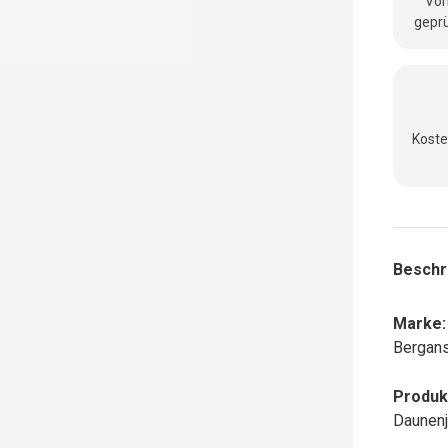
Vom
geprü
Koste
Beschr
Marke:
Bergan
Produk
Daunen