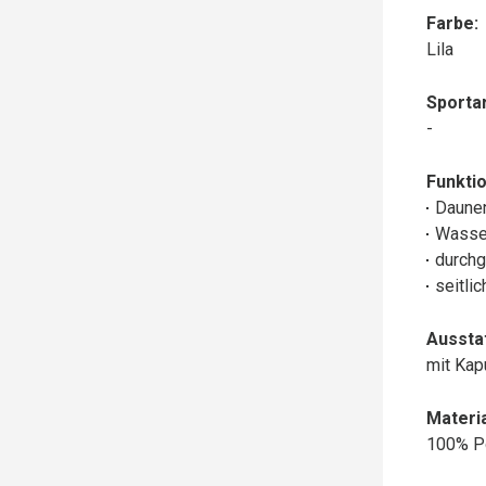
Farbe:
Lila
Sportar
-
Funktio
Daune
Wasse
durchg
seitli
Aussta
mit Ka
Materia
100% P