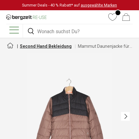
Summer Deals - 40 % Rabatt* auf
ausgewählte Marken
DIREKT ZUM INHALT
Wunschliste
Warenkorb
Suchen
Suchen
Menü
Second Hand Bekleidung
Mammut Daunenjacke für Damen
Nächste