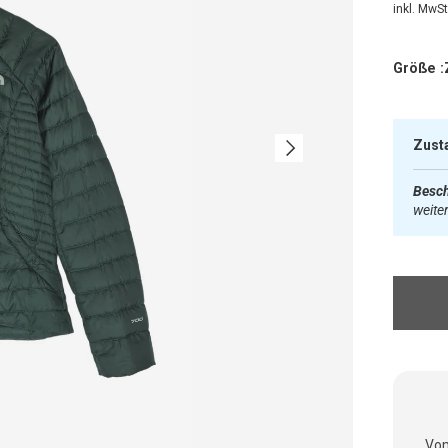
inkl. MwSt.
Größe :
Nächste
Zust
Besch
weite
Vom