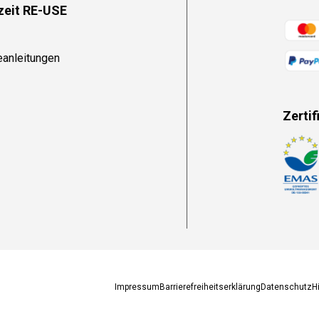
zeit RE-USE
Zahlun
eanleitungen
Zertif
Zahlun
Impressum
Barrierefreiheitserklärung
Datenschutz
H