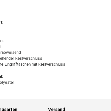
t:
n:
n
rabweisend
ehender Reißverschluss
che Eingrifftaschen mit Reißverschluss
l:
olyester
ngsarten
Versand