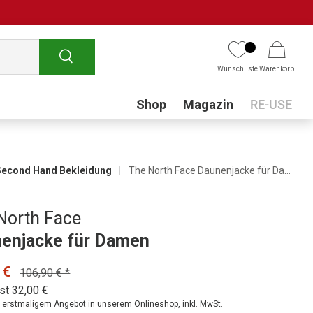
Suchen
Wunschliste
Warenkorb
Submenu
Shop
Magazin
RE-USE
Second Hand Bekleidung
The North Face Daunenjacke für Damen
North Face
enjacke für Damen
 €
106,90 € *
st 32,00 €
ei erstmaligem Angebot in unserem Onlineshop, inkl. MwSt.