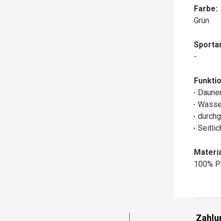
Farbe:
Grün
Sportar
-
Funktio
Daune
Wasse
durchg
Seitli
Materia
100% P
Zahlu