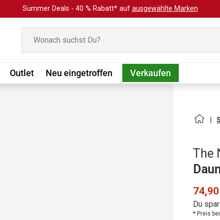
Summer Deals - 40 % Rabatt* auf
ausgewählte Marken
Suchen
Outlet
Neu eingetroffen
Verkaufen
The 
Daun
74,90
Du spar
* Preis b