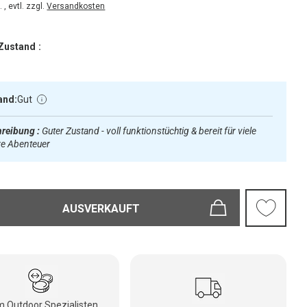
 , evtl. zzgl.
Versandkosten
Zustand :
and:
Gut
reibung :
Guter Zustand - voll funktionstüchtig & bereit für viele
re Abenteuer
AUSVERKAUFT
 Outdoor Spezialisten