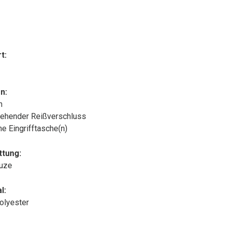
t:
n:
n
ehender Reißverschluss
che Eingrifftasche(n)
ttung:
puze
l:
olyester