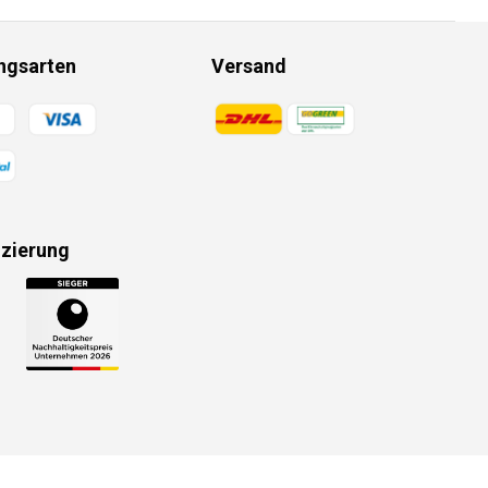
ngsarten
Versand
gsmethoden
Zahlungsmethoden
izierung
gsmethoden