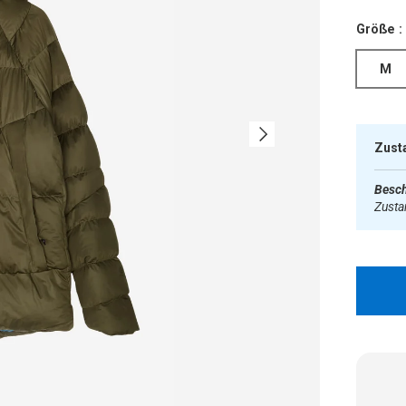
Größe :
M
Nächste
Zust
Besch
Zust