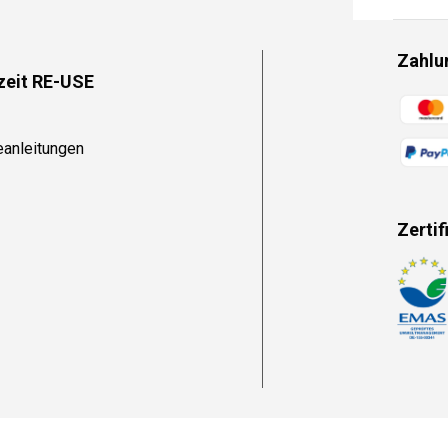
Zahlu
zeit RE-USE
Zahlun
eanleitungen
Zertif
Zahlun