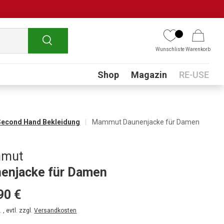
Suchen
Wunschliste
Warenkorb
Submenu
Shop
Magazin
RE-USE
Second Hand Bekleidung
Mammut Daunenjacke für Damen
mut
enjacke für Damen
90 €
 , evtl. zzgl.
Versandkosten