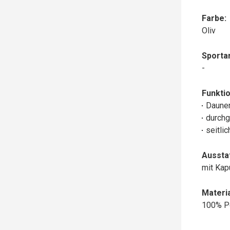
Farbe:
Oliv
Sportar
-
Funktio
Daune
durchg
seitli
Aussta
mit Ka
Materia
100% P