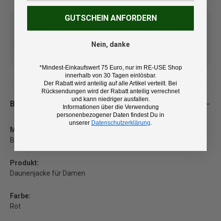
GUTSCHEIN ANFORDERN
Kostenlose Lieferung ab 100
14 Tage Rückgaberecht und
Nein, danke
€ (DE/AT)
kostenlose Retoure
*Mindest-Einkaufswert 75 Euro, nur im RE-USE Shop
innerhalb von 30 Tagen einlösbar.
Der Rabatt wird anteilig auf alle Artikel verteilt. Bei
Rücksendungen wird der Rabatt anteilig verrechnet
und kann niedriger ausfallen.
Beschreibung
Informationen über die Verwendung
personenbezogener Daten findest Du in
unserer
Datenschutzerklärung
.
Marke:
Bergans
Produkt:
Daunenjacke für Damen
Farbe:
Rot