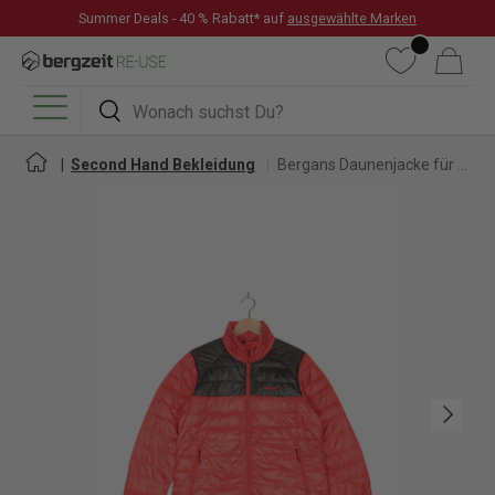
Summer Deals - 40 % Rabatt* auf
ausgewählte Marken
DIREKT ZUM INHALT
Wunschliste
Warenkorb
Suchen
Suchen
Menü
Second Hand Bekleidung
Bergans Daunenjacke für Damen
Nächste