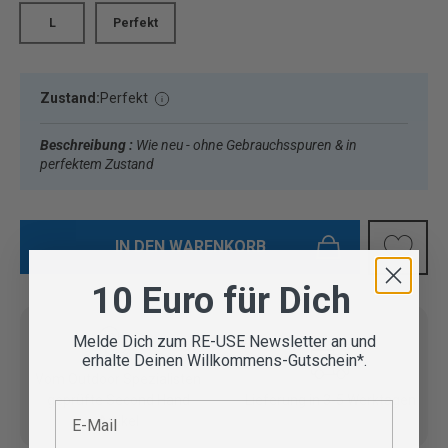
L
Perfekt
Zustand:
Perfekt
Beschreibung :
Wie neu - ohne Gebrauchsspuren & in
perfektem Zustand
IN DEN WARENKORB
10 Euro für Dich
Melde Dich zum RE-USE Newsletter an und
erhalte Deinen Willkommens-Gutschein*.
Vom Outdoor Spezialisten
geprüfte Second Hand
Lieferung in 3-5 Werktagen
E-Mail
Artikel