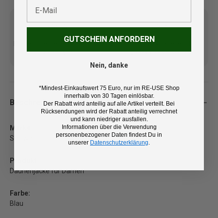
E-Mail
GUTSCHEIN ANFORDERN
Kostenlose Lieferung ab 100
14 Tage Rückgaberecht und
€ (DE/AT)
kostenlose Retoure
Nein, danke
*Mindest-Einkaufswert 75 Euro, nur im RE-USE Shop
innerhalb von 30 Tagen einlösbar.
Beschreibung
Der Rabatt wird anteilig auf alle Artikel verteilt. Bei
Rücksendungen wird der Rabatt anteilig verrechnet
und kann niedriger ausfallen.
Informationen über die Verwendung
Marke:
personenbezogener Daten findest Du in
Salewa
unserer
Datenschutzerklärung
.
Produkt:
Daunenjacke für Damen
Farbe:
Blau