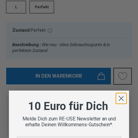
L
Perfekt
Zustand:
Perfekt
Beschreibung :
Wie neu - ohne Gebrauchsspuren & in
perfektem Zustand
IN DEN WARENKORB
10 Euro für Dich
Vom Outdoor Spezialisten
Melde Dich zum RE-USE Newsletter an und
geprüfte Second Hand
Lieferung in 3-5 Werktagen
erhalte Deinen Willkommens-Gutschein*.
Artikel