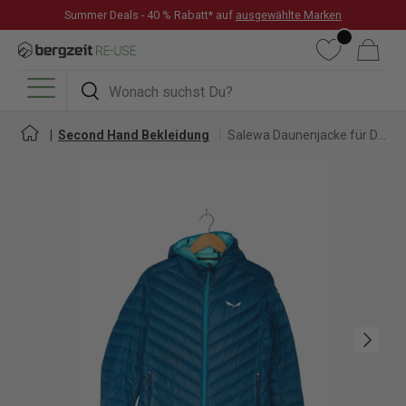
Summer Deals - 40 % Rabatt* auf
ausgewählte Marken
DIREKT ZUM INHALT
Wunschliste
Warenkorb
Suchen
Suchen
Menü
Second Hand Bekleidung
Salewa Daunenjacke für Damen
Nächste