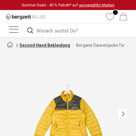
Summer Deals - 40 % Rabatt* auf
ausgewählte Marken
DIREKT ZUM INHALT
Wunschliste
Warenkorb
Suchen
Suchen
Menü
Second Hand Bekleidung
Bergans Daunenjacke für Damen
Nächste