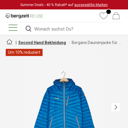
Summer Deals - 40 % Rabatt* auf
ausgewählte Marken
DIREKT ZUM INHALT
Wunschliste
Warenkorb
Suchen
Suchen
Menü
Second Hand Bekleidung
Bergans Daunenjacke für Herren
Um 10% reduziert
Nächste