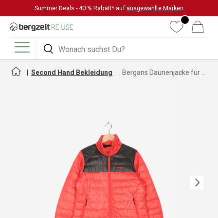
Summer Deals - 40 % Rabatt* auf
ausgewählte Marken
DIREKT ZUM INHALT
Wunschliste
Warenkorb
Suchen
Suchen
Menü
Second Hand Bekleidung
Bergans Daunenjacke für Herren
Nächste