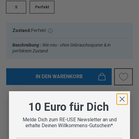
S
Perfekt
Zustand:
Perfekt
Beschreibung :
Wie neu - ohne Gebrauchsspuren & in
perfektem Zustand
IN DEN WARENKORB
10 Euro für Dich
Vom Outdoor Spezialisten
Melde Dich zum RE-USE Newsletter an und
geprüfte Second Hand
Lieferung in 3-5 Werktagen
erhalte Deinen Willkommens-Gutschein*.
Artikel