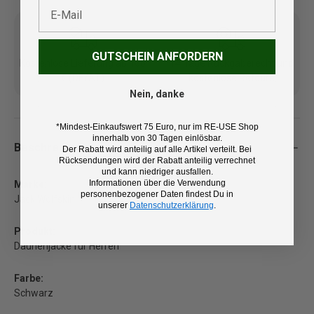
E-Mail
GUTSCHEIN ANFORDERN
Kostenlose Lieferung ab 100
14 Tage Rückgaberecht und
€ (DE/AT)
kostenlose Retoure
Nein, danke
*Mindest-Einkaufswert 75 Euro, nur im RE-USE Shop
innerhalb von 30 Tagen einlösbar.
Beschreibung
Der Rabatt wird anteilig auf alle Artikel verteilt. Bei
Rücksendungen wird der Rabatt anteilig verrechnet
und kann niedriger ausfallen.
Informationen über die Verwendung
Marke:
personenbezogener Daten findest Du in
Jack Wolfskin
unserer
Datenschutzerklärung
.
Produkt:
Daunenjacke für Herren
Farbe:
Schwarz