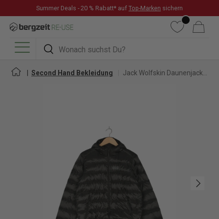
Summer Deals - 20 % Rabatt* auf
Top-Marken
sichern
DIREKT ZUM INHALT
Wunschliste
Warenkorb
Suchen
Suchen
Menü
Second Hand Bekleidung
Jack Wolfskin Daunenjacke für Herren
Nächste