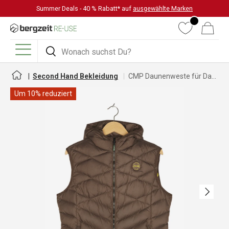
Summer Deals - 40 % Rabatt* auf
ausgewählte Marken
DIREKT ZUM INHALT
Wunschliste
Warenkorb
Suchen
Suchen
Menü
Second Hand Bekleidung
CMP Daunenweste für Damen
Um 10% reduziert
Nächste