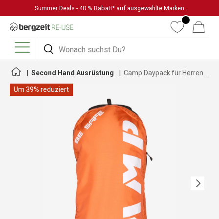
Summer Deals - 40 % Rabatt* auf
ausgewählte Marken
DIREKT ZUM INHALT
Wunschliste
Warenkorb
Suchen
Suchen
Menü
Second Hand Ausrüstung
Camp Daypack für Herren und Damen
Um 39% reduziert
Nächste