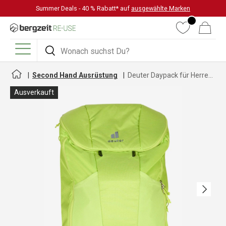
Summer Deals - 40 % Rabatt* auf
ausgewählte Marken
DIREKT ZUM INHALT
Wunschliste
Warenkorb
Suchen
Suchen
Menü
Second Hand Ausrüstung
Deuter Daypack für Herren und Damen
Ausverkauft
Nächste