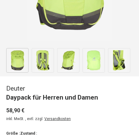
Bild 1 in Galerieansicht laden
Bild 2 in Galerieansicht laden
Bild 3 in Galerieansicht laden
Bild 4 in Galerieansicht
Bild 5 in 
Deuter
Daypack für Herren und Damen
58,90 €
inkl. MwSt. , evtl. zzgl.
Versandkosten
Größe :
Zustand :