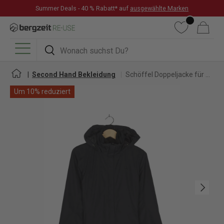
Summer Deals - 40 % Rabatt* auf
ausgewählte Marken
DIREKT ZUM INHALT
Wunschliste
Warenkorb
Suchen
Suchen
Menü
Second Hand Bekleidung
Schöffel Doppeljacke für Damen
Um 10% reduziert
Nächste