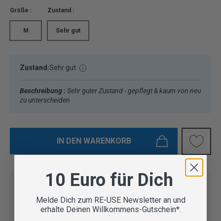
Größe :
Zustand :
M
Sehr gut
Zustand:
Sehr gut
Beschreibung :
Sehr guter Zustand - gepflegt & kaum von neu
zu unterscheiden
IN DEN WARENKORB
10 Euro für Dich
Melde Dich zum RE-USE Newsletter an und
Vom Outdoor Spezialisten
erhalte Deinen Willkommens-Gutschein*.
geprüfte Second Hand
Lieferung in 3-5 Werktagen