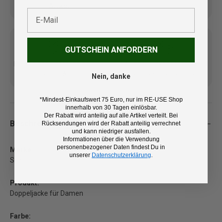
Artikel
E-Mail
GUTSCHEIN ANFORDERN
Kostenlose Lieferung ab 100
14 Tage Rückgaberecht und
€ (DE/AT)
kostenlose Retoure
Nein, danke
*Mindest-Einkaufswert 75 Euro, nur im RE-USE Shop
innerhalb von 30 Tagen einlösbar.
Der Rabatt wird anteilig auf alle Artikel verteilt. Bei
Beschreibung
Rücksendungen wird der Rabatt anteilig verrechnet
und kann niedriger ausfallen.
Informationen über die Verwendung
personenbezogener Daten findest Du in
Marke:
unserer
Datenschutzerklärung
.
Schöffel
Produkt:
Doppeljacke für Damen
Farbe: