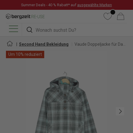
Summer Deals - 40 % Rabatt* auf
ausgewählte Marken
DIREKT ZUM INHALT
Wunschliste
Warenkorb
Suchen
Suchen
Menü
Second Hand Bekleidung
Vaude Doppeljacke für Damen
Um 10% reduziert
Nächste