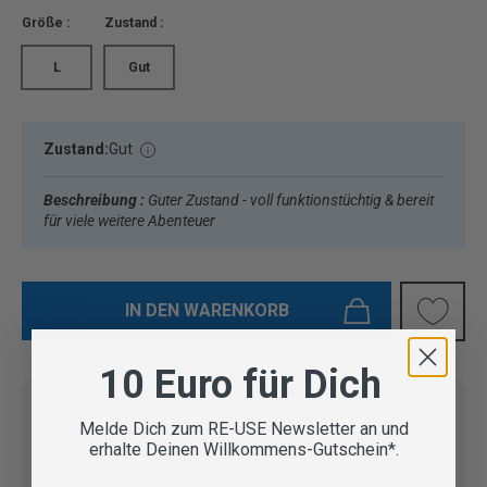
Größe :
Zustand :
L
Gut
Zustand:
Gut
Beschreibung :
Guter Zustand - voll funktionstüchtig & bereit
für viele weitere Abenteuer
IN DEN WARENKORB
10 Euro für Dich
Melde Dich zum RE-USE Newsletter an und
erhalte Deinen Willkommens-Gutschein*.
Vom Outdoor Spezialisten
geprüfte Second Hand
Lieferung in 3-5 Werktagen