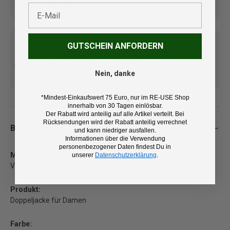
Artikel
E-Mail
GUTSCHEIN ANFORDERN
Kostenlose Lieferung ab 100
14 Tage Rückgaberecht und
Nein, danke
€ (DE/AT)
kostenlose Retoure
*Mindest-Einkaufswert 75 Euro, nur im RE-USE Shop
innerhalb von 30 Tagen einlösbar.
Der Rabatt wird anteilig auf alle Artikel verteilt. Bei
Rücksendungen wird der Rabatt anteilig verrechnet
Beschreibung
und kann niedriger ausfallen.
Informationen über die Verwendung
personenbezogener Daten findest Du in
Marke:
unserer
Datenschutzerklärung
.
Vaude
Produkt:
Doppeljacke für Damen
Farbe: