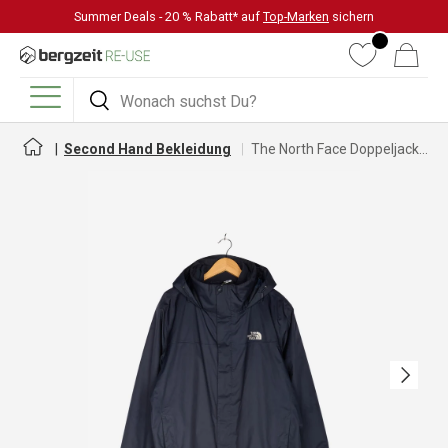
Summer Deals - 20 % Rabatt* auf
Top-Marken
sichern
DIREKT ZUM INHALT
Wunschliste
Warenkorb
Suchen
Suchen
Menü
Second Hand Bekleidung
The North Face Doppeljacke für Herren
Nächste