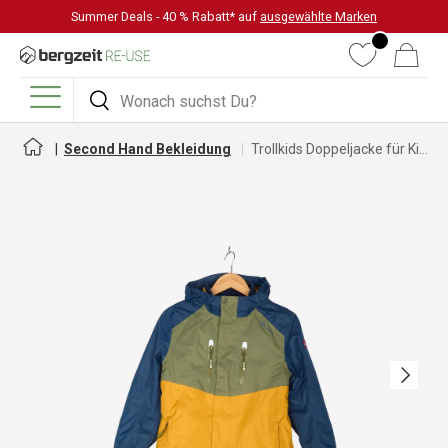
Summer Deals - 40 % Rabatt* auf
ausgewählte Marken
DIREKT ZUM INHALT
Wunschliste
Warenkorb
Suchen
Suchen
Menü
Second Hand Bekleidung
Trollkids Doppeljacke für Kinder
Nächste