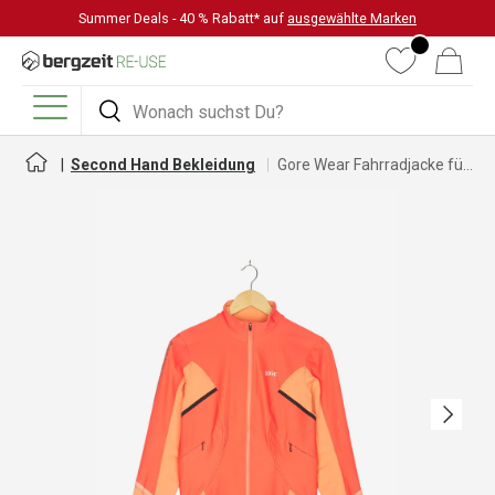
Summer Deals - 40 % Rabatt* auf
ausgewählte Marken
DIREKT ZUM INHALT
Wunschliste
Warenkorb
Suchen
Suchen
Menü
Second Hand Bekleidung
Gore Wear Fahrradjacke für Damen
Nächste