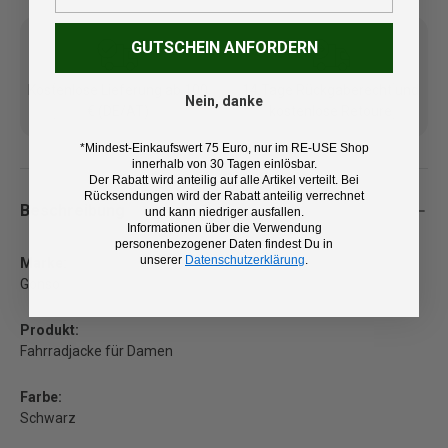
GUTSCHEIN ANFORDERN
Kostenlose Lieferung ab 100
14 Tage Rückgaberecht und
Nein, danke
€ (DE/AT)
kostenlose Retoure
*Mindest-Einkaufswert 75 Euro, nur im RE-USE Shop
innerhalb von 30 Tagen einlösbar.
Der Rabatt wird anteilig auf alle Artikel verteilt. Bei
Rücksendungen wird der Rabatt anteilig verrechnet
Beschreibung
und kann niedriger ausfallen.
Informationen über die Verwendung
personenbezogener Daten findest Du in
unserer
Datenschutzerklärung
.
Marke:
Gonso
Produkt:
Fahrradjacke für Damen
Farbe:
Schwarz