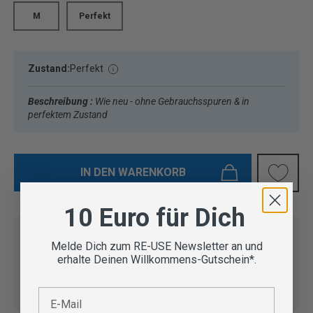
M
Perfekt
Zustand:
Perfekt
Beschreibung :
Wie neu - ohne Gebrauchsspuren & in
perfektem Zustand
IN DEN WARENKORB
10 Euro für Dich
Melde Dich zum RE-USE Newsletter an und
erhalte Deinen Willkommens-Gutschein*.
Vom Outdoor Spezialisten
geprüfte Second Hand
Lieferung in 3-5 Werktagen
E-Mail
Artikel