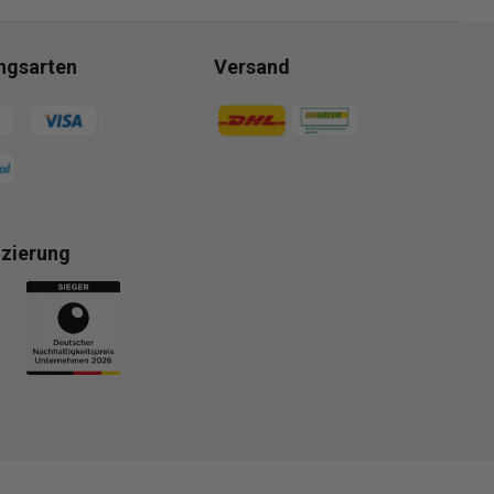
ngsarten
Versand
gsmethoden
Zahlungsmethoden
izierung
gsmethoden