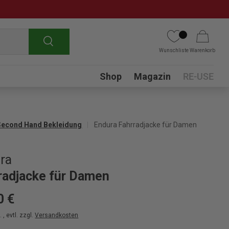
Suchen
Wunschliste
Warenkorb
Submenu
Shop
Magazin
RE-USE
Second Hand Bekleidung
Endura Fahrradjacke für Damen
ra
radjacke für Damen
0 €
 , evtl. zzgl.
Versandkosten