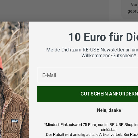
Vom
geprü
10 Euro für D
Koste
Melde Dich zum RE-USE Newsletter an und
Willkommens-Gutschein*.
E-Mail
Beschr
GUTSCHEIN ANFORDERN
Marke:
Nein, danke
Endura
*Mindest-Einkaufswert 75 Euro, nur im RE-USE Shop in
Produk
einlösbar.
Fahrrad
Der Rabatt wird anteilig auf alle Artikel verteilt. Bei 