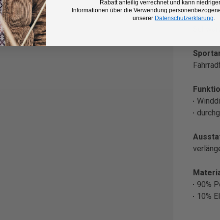
Rabatt anteilig verrechnet und kann niedriger
Informationen über die Verwendung personenbezogener
Farbe:
unserer
Datenschutzerklärung
.
Schwar
Sportar
Fahrrad
Funktio
Winddi
durchg
Aussta
verläng
Materia
90% P
10% El