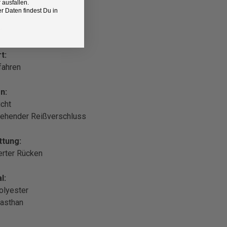
 ausfallen.
 Daten findest Du in
z
t:
fahren
n:
cht
ehender Reißverschluss
ttung:
erter Rücken
l:
olyester
asthan