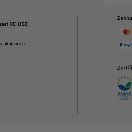
Zahlu
zeit RE-USE
Zahlun
eanleitungen
Zertif
Zahlun