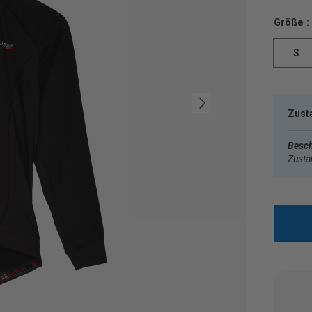
Größe :
S
Nächste
Zust
Besch
Zust