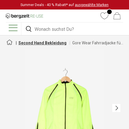
Summer Deals - 40 % Rabatt* auf
ausgewählte Marken
DIREKT ZUM INHALT
Wunschliste
Warenkorb
Suchen
Suchen
Menü
Second Hand Bekleidung
Gore Wear Fahrradjacke für Damen
Nächste