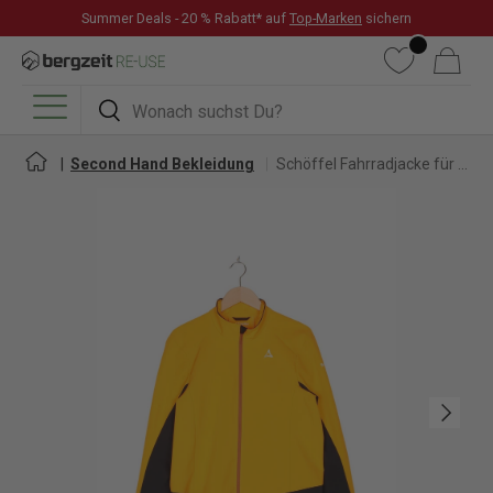
Summer Deals - 20 % Rabatt* auf
Top-Marken
sichern
DIREKT ZUM INHALT
Wunschliste
Warenkorb
Suchen
Suchen
Menü
Second Hand Bekleidung
Schöffel Fahrradjacke für Herren
Nächste