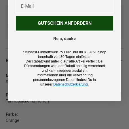
E-Mail
GUTSCHEIN ANFORDERN
Kostenlose Lieferung ab 100
14 Tage Rückgaberecht und
€ (DE/AT)
kostenlose Retoure
Nein, danke
*Mindest-Einkaufswert 75 Euro, nur im RE-USE Shop
innerhalb von 30 Tagen einlösbar.
Beschreibung
Der Rabatt wird anteilig auf alle Artikel verteilt. Bei
Rücksendungen wird der Rabatt anteilig verrechnet
und kann niedriger ausfallen.
Informationen über die Verwendung
Marke:
personenbezogener Daten findest Du in
Schöffel
unserer
Datenschutzerklärung
.
Produkt:
Fahrradjacke für Herren
Farbe:
Orange